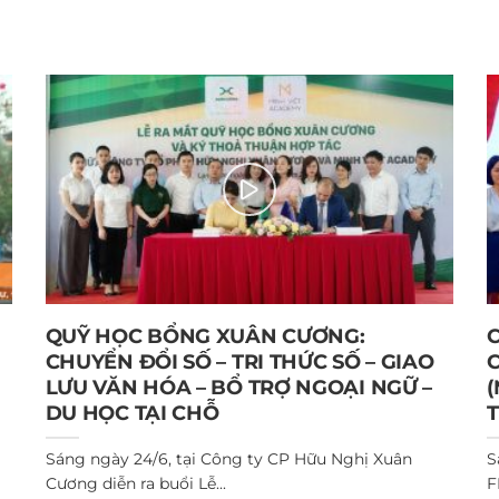
QUỸ HỌC BỔNG XUÂN CƯƠNG:
CHUYỂN ĐỔI SỐ – TRI THỨC SỐ – GIAO
LƯU VĂN HÓA – BỔ TRỢ NGOẠI NGỮ –
DU HỌC TẠI CHỖ
Sáng ngày 24/6, tại Công ty CP Hữu Nghị Xuân
S
Cương diễn ra buổi Lễ...
F