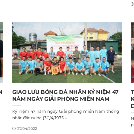
M
GIAO LƯU BÓNG ĐÁ NHÂN KỶ NIỆM 47
NĂM NGÀY GIẢI PHÓNG MIỀN NAM
Kỷ niệm 47 năm ngày Giải phóng miền Nam thống
nhất đất nước (30/4/1975 –...
N
p
27/04/2022