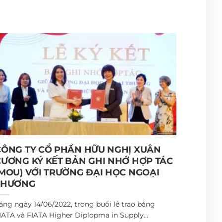
CÔNG TY CỔ PHẦN HỮU NGHỊ XUÂN
CƯƠNG KÝ KẾT BẢN GHI NHỚ HỢP TÁC
(MOU) VỚI TRƯỜNG ĐẠI HỌC NGOẠI
THƯƠNG
áng ngày 14/06/2022, trong buổi lễ trao bằng
IATA và FIATA Higher Diplopma in Supply...