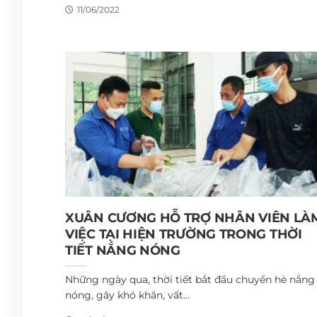
11/06/2022
XUÂN CƯƠNG HỖ TRỢ NHÂN VIÊN LÀ
VIỆC TẠI HIỆN TRƯỜNG TRONG THỜI
TIẾT NẮNG NÓNG
Những ngày qua, thời tiết bắt đầu chuyển hè nắng
nóng, gây khó khăn, vất...