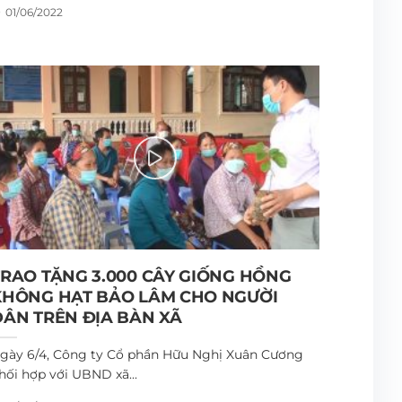
01/06/2022
TRAO TẶNG 3.000 CÂY GIỐNG HỒNG
KHÔNG HẠT BẢO LÂM CHO NGƯỜI
DÂN TRÊN ĐỊA BÀN XÃ
gày 6/4, Công ty Cổ phần Hữu Nghị Xuân Cương
hối hợp với UBND xã...