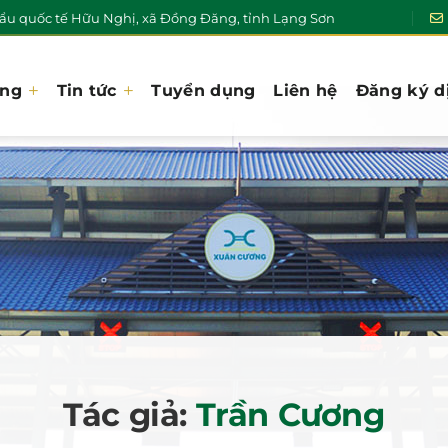
u quốc tế Hữu Nghị, xã Đồng Đăng, tỉnh Lạng Sơn
ơng
Tin tức
Tuyển dụng
Liên hệ
Đăng ký d
Tác giả:
Trần Cương