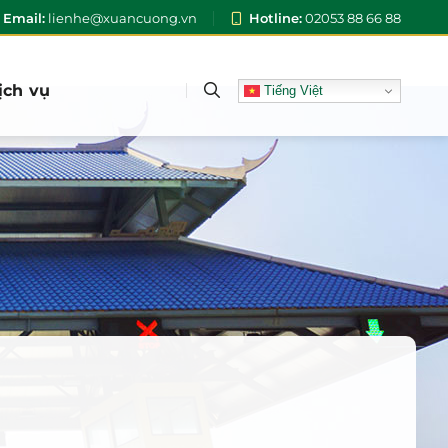
Email:
lienhe@xuancuong.vn
Hotline:
02053 88 66 88
ịch vụ
Tiếng Việt