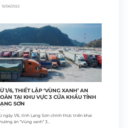
15/06/2022
Ừ 1/6, THIẾT LẬP ‘VÙNG XANH’ AN
TOÀN TẠI KHU VỰC 3 CỬA KHẨU TỈNH
LẠNG SƠN
ừ ngày 1/6, tỉnh Lạng Sơn chính thức triển khai
hương án “Vùng xanh” 3...