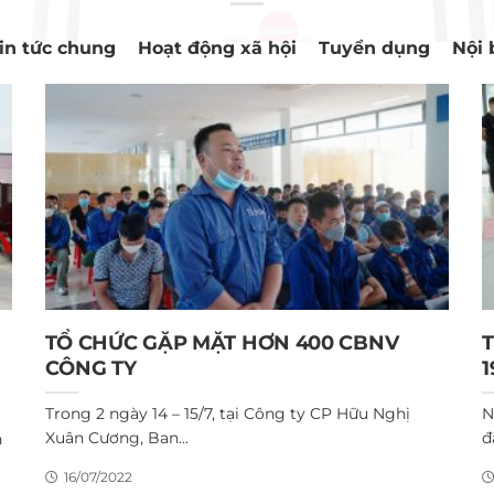
in tức chung
Hoạt động xã hội
Tuyển dụng
Nội 
TỔ CHỨC GẶP MẶT HƠN 400 CBNV
T
CÔNG TY
Trong 2 ngày 14 – 15/7, tại Công ty CP Hữu Nghị
N
Xuân Cương, Ban...
đ
h
16/07/2022