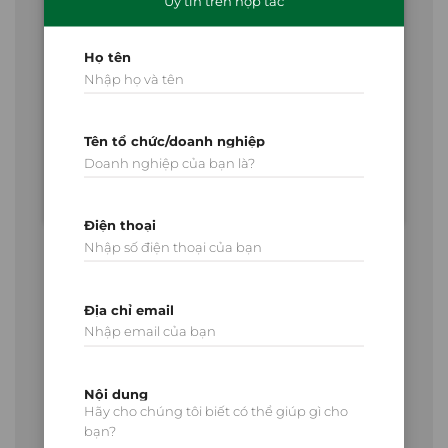
Uy tín trên hợp tác
Họ tên
Tên tổ chức/doanh nghiệp
Điện thoại
Xuân Cương cung cấp dịch vụ trọn gói Door-to-Door
chuyên tuyến cửa khẩu Việt – Trung, mang đến trải
nghiệm logistics liền mạch từ điểm xuất phát đến
Địa chỉ email
điểm đích cuối cùng. Khách hàng chỉ cần cung cấp
thông tin, chúng tôi sẽ lo toàn bộ quy trình:
Nhận hàng tại kho hoặc địa điểm của khách
hàng.
Nội dung
Vận chuyển qua cửa khẩu hoặc ga quốc tế.