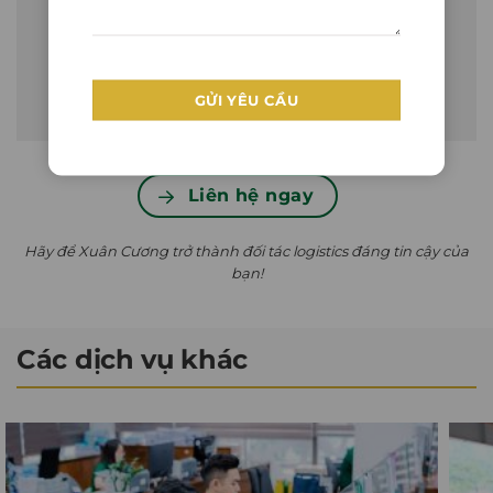
Giao hàng tận nơi tại khu công nghiệp, trung
tâm phân phối hoặc địa chỉ yêu cầu.
Hỗ trợ đóng gói, bốc dỡ và lưu kho nếu cần.
Liên hệ ngay
Hãy để Xuân Cương trở thành đối tác logistics đáng tin cậy của
bạn!
Các dịch vụ khác