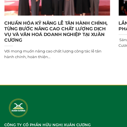
CHUẨN HÓA KỸ NĂNG LỄ TÂN HÀNH CHÍNH,
LẮN
TỪNG BƯỚC NÂNG CAO CHẤT LƯỢNG DỊCH
PHÁ
VỤ VÀ VĂN HOÁ DOANH NGHIỆP TẠI XUÂN
Sáng
CƯƠNG
Cươn
Với mong muốn nâng cao chất lượng công tác lễ tân
hành chính, hoàn thiện...
CÔNG TY CỔ PHẦN HỮU NGHỊ XUÂN CƯƠNG