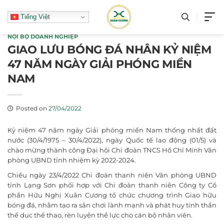
Skip
Tiếng Việt
to
content
NỘI BỘ DOANH NGHIỆP
GIAO LƯU BÓNG ĐÁ NHÂN KỶ NIỆM
47 NĂM NGÀY GIẢI PHÓNG MIỀN
NAM
Posted on
27/04/2022
Kỷ niệm 47 năm ngày Giải phóng miền Nam thống nhất đất
nước (30/4/1975 – 30/4/2022), ngày Quốc tế lao động (01/5) và
chào mừng thành công Đại hội Chi đoàn TNCS Hồ Chí Minh Văn
phòng UBND tỉnh nhiệm kỳ 2022-2024.
Chiều ngày 23/4/2022 Chi đoàn thanh niên Văn phòng UBND
tỉnh Lạng Sơn phối hợp với Chi đoàn thanh niên Công ty Cổ
phần Hữu Nghị Xuân Cương tổ chức chương trình Giao hữu
bóng đá, nhằm tạo ra sân chơi lành mạnh và phát huy tinh thần
thể dục thể thao, rèn luyện thể lực cho cán bộ nhân viên.