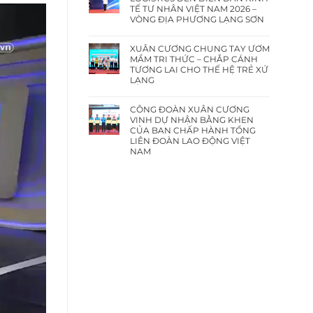
TẾ TƯ NHÂN VIỆT NAM 2026 –
VÒNG ĐỊA PHƯƠNG LẠNG SƠN
XUÂN CƯƠNG CHUNG TAY ƯƠM
MẦM TRI THỨC – CHẮP CÁNH
TƯƠNG LAI CHO THẾ HỆ TRẺ XỨ
LẠNG
CÔNG ĐOÀN XUÂN CƯƠNG
VINH DỰ NHẬN BẰNG KHEN
CỦA BAN CHẤP HÀNH TỔNG
LIÊN ĐOÀN LAO ĐỘNG VIỆT
NAM