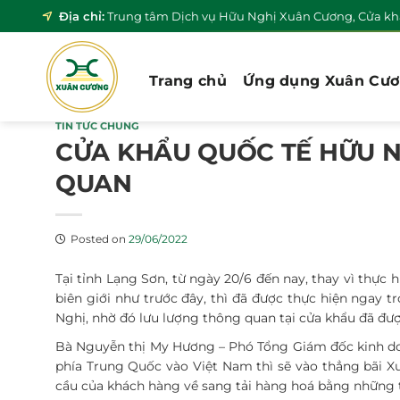
Skip
Địa chỉ:
Trung tâm Dịch vụ Hữu Nghị Xuân Cương, Cửa khẩ
to
content
Trang chủ
Ứng dụng Xuân Cư
TIN TỨC CHUNG
CỬA KHẨU QUỐC TẾ HỮU 
QUAN
Posted on
29/06/2022
Tại tỉnh Lạng Sơn, từ ngày 20/6 đến nay, thay vì thực
biên giới như trước đây, thì đã được thực hiện ngay 
Nghị, nhờ đó lưu lượng thông quan tại cửa khẩu đã đượ
Bà Nguyễn thị My Hương – Phó Tổng Giám đốc kinh do
phía Trung Quốc vào Việt Nam thì sẽ vào thẳng bãi X
cầu của khách hàng về sang tải hàng hoá bằng những th