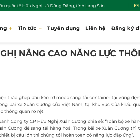
u quốc tế Hữu Nghị, xã Đồng Đăng, tỉnh Lạng Sơn
ơng
Tin tức
Tuyển dụng
Liên hệ
Đăng ký d
NGHỊ NÂNG CAO NĂNG LỰC THÔ
 hiện tháo ghép đầu kéo rơ mooc sang tải container tại vùng đ
trong bãi xe Xuân Cương của Việt Nam, tại khu vực Cửa khẩu qu
c thông quan rõ rệt.
anh Công ty CP Hữu Nghị Xuân Cương chia sẻ: “Toàn bộ xe hàn
uân Cương để sang tải hàng hoá. Trong bãi xe Xuân Cương thì t
iết bị cẩu lớn thì chúng tôi hoàn toàn có năng lực đáp ứng”.