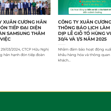
Y XUÂN CƯƠNG HÂN
CÔNG TY XUÂN CƯƠN
ÓN TIẾP ĐẠI DIỆN
THÔNG BÁO LỊCH LÀM 
ÀN SAMSUNG THĂM
DỊP LỄ GIỖ TỔ HÙNG 
VIỆC
30/4 VÀ 1/5 NĂM 2025
 29/03/2024, CTCP Hữu Nghị
Nhằm đảm bảo hoạt động xuấ
g hân hạnh đón tiếp đoàn
khẩu hàng hóa và thông quan
khách...