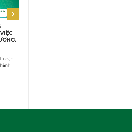
G
NHÂN SỰ CÔNG TY XUÂN
VIỆC
CƯƠNG THAM GIA TẬP HUẤN
VƯƠNG,
VỀ DỊCH VỤ LOGISTICS
Chiều 9/8/2024, nhân sự Công ty CP
Hữu Nghị Xuân Cương đã tham dự hội...
t nhập
 hành