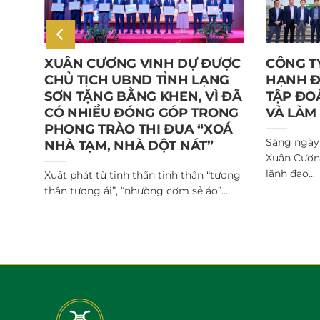
HO
XUÂN CƯƠNG VINH DỰ ĐƯỢC
CÔNG T
HẨU
CHỦ TỊCH UBND TỈNH LẠNG
HẠNH Đ
SƠN TẶNG BẰNG KHEN, VÌ ĐÃ
TẬP ĐO
CÓ NHIỀU ĐÓNG GÓP TRONG
VÀ LÀM 
ện
PHONG TRÀO THI ĐUA “XOÁ
Sáng ngày
NHÀ TẠM, NHÀ DỘT NÁT”
Xuân Cươn
lãnh đạo...
Xuất phát từ tinh thần tinh thần “tương
thân tương ái”, “nhường cơm sẻ áo”...