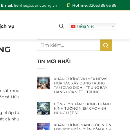
Email:
lienhe@xuancuong.vn
Hotline:
02053 88 66 88
ịch vụ
Tiếng Việt
NG
TIN MỚI NHẤT
XUÂN CƯƠNG VÀ IMEX NEWS
HỢP TÁC XÂY DỰNG TRUNG
TÂM GIAO DỊCH – TRƯNG BÀY
ệm sát mốc
HÀNG HÓA VIỆT – TRUNG
ốc tế Hữu
CÔNG TY XUÂN CƯƠNG THÀNH
KÍNH TƯỞNG NIỆM CÁC ANH
g nhập từ
HÙNG LIỆT SĨ
ất cả nhu
XUÂN CƯƠNG MANG GÓC NHÌN
LOGISTICS ĐẾN DIỄN ĐÀN KINH