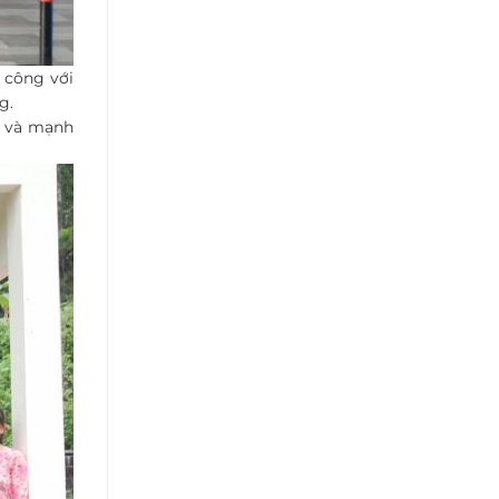
 công với
g.
g và mạnh