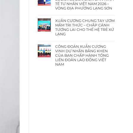
TẾ TƯ NHÂN VIỆT NAM 2026 –
VÒNG ĐỊA PHƯƠNG LẠNG SƠN
XUÂN CƯƠNG CHUNG TAY ƯƠM
MẦM TRI THỨC – CHẮP CÁNH
TƯƠNG LAI CHO THẾ HỆ TRẺ XỨ
LẠNG
CÔNG ĐOÀN XUÂN CƯƠNG
VINH DỰ NHẬN BẰNG KHEN
CỦA BAN CHẤP HÀNH TỔNG
LIÊN ĐOÀN LAO ĐỘNG VIỆT
NAM