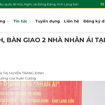
u quốc tế Hữu Nghị, xã Đồng Đăng, tỉnh Lạng Sơn
ơng
Tin tức
Tuyển dụng
Liên hệ
Đăng ký d
 BÀN GIAO 2 NHÀ NHÂN ÁI TẠ
I TẠI HUYỆN TRÀNG ĐỊNH️
thương của Xuân Cương️