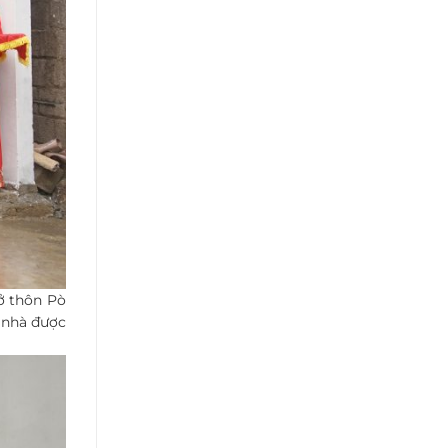
ở thôn Pò
 nhà được