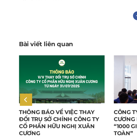
Bài viết liên quan
EWS
THÔNG BÁO VỀ VIỆC THAY
CÔNG T
G
ĐỔI TRỤ SỞ CHÍNH CÔNG TY
CƯƠNG 
BÀY
CỔ PHẦN HỮU NGHỊ XUÂN
“1000 G
CƯƠNG
TOÀN”