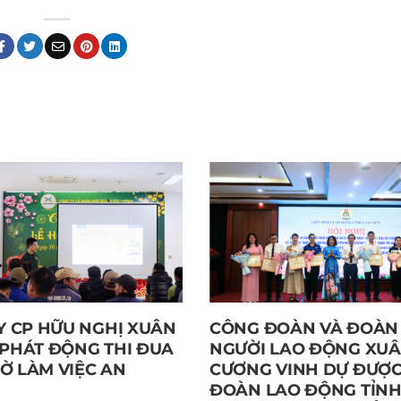
Y CP HỮU NGHỊ XUÂN
CÔNG ĐOÀN VÀ ĐOÀN 
PHÁT ĐỘNG THI ĐUA
NGƯỜI LAO ĐỘNG XU
IỜ LÀM VIỆC AN
CƯƠNG VINH DỰ ĐƯỢC
ĐOÀN LAO ĐỘNG TỈNH