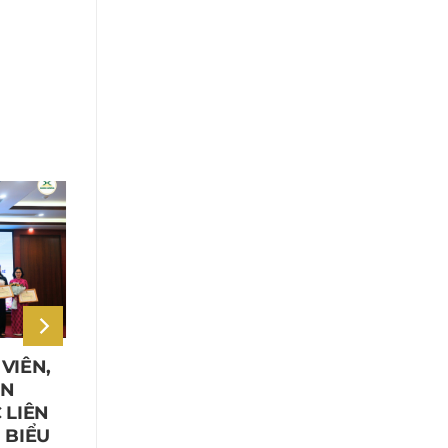
VIÊN,
XUÂN CƯƠNG CHÀO XUÂN ẤT
ÂN
TỴ 2025
 LIÊN
Tiếng trống khai xuân vang lên, mở ra
 BIỂU