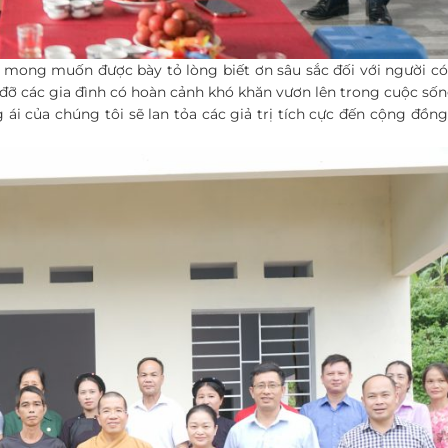
ong muốn được bày tỏ lòng biết ơn sâu sắc đối với người có
 đỡ các gia đình có hoàn cảnh khó khăn vươn lên trong cuộc sốn
i của chúng tôi sẽ lan tỏa các giả trị tích cực đến cộng đồn