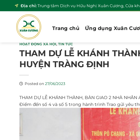
Skip
Địa chỉ:
Trung tâm Dịch vụ Hữu Nghị Xuân Cương, Cửa khẩ
to
content
Trang chủ
Ứng dụng Xuân Cư
HOẠT ĐỘNG XÃ HỘI
,
TIN TỨC
THAM DỰ LỄ KHÁNH THÀNH,
HUYỆN TRÀNG ĐỊNH️
Posted on
27/06/2023
THAM DỰ LỄ KHÁNH THÀNH, BÀN GIAO 2 NHÀ NHÂN Á
Điểm đến số 4 và số 5 trong hành trình Trao gửi yêu 