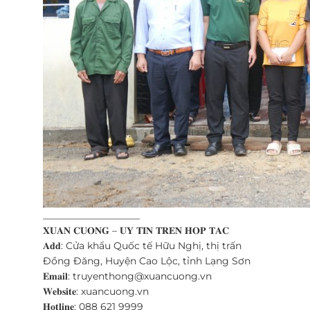
____________________
𝐗𝐔𝐀𝐍 𝐂𝐔𝐎𝐍𝐆 – 𝐔𝐘 𝐓𝐈𝐍 𝐓𝐑𝐄𝐍 𝐇𝐎𝐏 𝐓𝐀𝐂
𝐀𝐝𝐝: Cửa khẩu Quốc tế Hữu Nghị, thị trấn
Đồng Đăng, Huyện Cao Lộc, tỉnh Lạng Sơn
𝐄𝐦𝐚𝐢𝐥: truyenthong@xuancuong.vn
𝐖𝐞𝐛𝐬𝐢𝐭𝐞: xuancuong.vn
𝐇𝐨𝐭𝐥𝐢𝐧𝐞: 088 621 9999