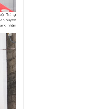
uyện Tràng
 bàn huyện
háng nhân