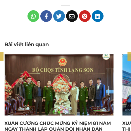
Bài viết liên quan
XUÂN CƯƠNG CHÚC MỪNG KỶ NIỆM 81 NĂM
XU
NGÀY THÀNH LẬP QUÂN ĐỘI NHÂN DÂN
THI