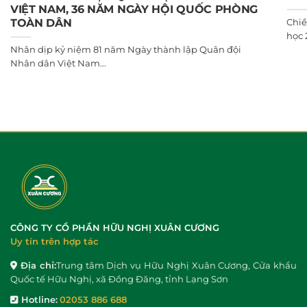
VIỆT NAM, 36 NĂM NGÀY HỘI QUỐC PHÒNG
Chiề
TOÀN DÂN
học 2
Nhân dịp kỷ niệm 81 năm Ngày thành lập Quân đội
Nhân dân Việt Nam...
CÔNG TY CỔ PHẦN HỮU NGHỊ XUÂN CƯƠNG
Uy tín trên hợp tác
Địa chỉ:
Trung tâm Dịch vụ Hữu Nghị Xuân Cương, Cửa khẩu
Quốc tế Hữu Nghị, xã Đồng Đăng, tỉnh Lạng Sơn
Hotline:
02053 886 688