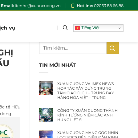
Email:
lienhe@xuancuong.vn
Hotline:
02053 88 66 88
ịch vụ
Tiếng Việt
GHỊ
ẨU
TIN MỚI NHẤT
XUÂN CƯƠNG VÀ IMEX NEWS
HỢP TÁC XÂY DỰNG TRUNG
TÂM GIAO DỊCH – TRƯNG BÀY
HÀNG HÓA VIỆT – TRUNG
ốc tế Hữu
CÔNG TY XUÂN CƯƠNG THÀNH
Cương.
KÍNH TƯỞNG NIỆM CÁC ANH
HÙNG LIỆT SĨ
XUÂN CƯƠNG MANG GÓC NHÌN
LOGISTICS ĐẾN DIỄN ĐÀN KINH