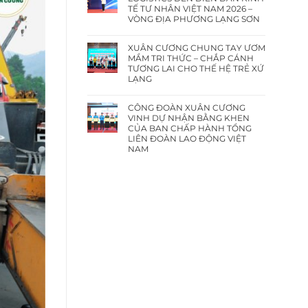
TẾ TƯ NHÂN VIỆT NAM 2026 –
VÒNG ĐỊA PHƯƠNG LẠNG SƠN
XUÂN CƯƠNG CHUNG TAY ƯƠM
MẦM TRI THỨC – CHẮP CÁNH
TƯƠNG LAI CHO THẾ HỆ TRẺ XỨ
LẠNG
CÔNG ĐOÀN XUÂN CƯƠNG
VINH DỰ NHẬN BẰNG KHEN
CỦA BAN CHẤP HÀNH TỔNG
LIÊN ĐOÀN LAO ĐỘNG VIỆT
NAM