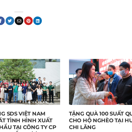
G SDS VIỆT NAM
TẶNG QUÀ 100 SUẤT Q
ÁT TÌNH HÌNH XUẤT
CHO HỘ NGHÈO TẠI H
HẨU TẠI CÔNG TY CP
CHI LĂNG️