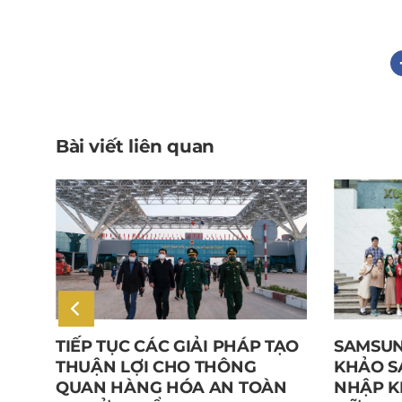
Bài viết liên quan
TIẾP TỤC CÁC GIẢI PHÁP TẠO
SAMSUN
–
THUẬN LỢI CHO THÔNG
KHẢO S
NG
QUAN HÀNG HÓA AN TOÀN
NHẬP K