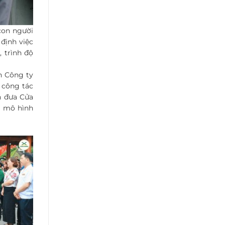
con người
định việc
 trình độ
n Công ty
 công tác
n đưa Cửa
à mô hình