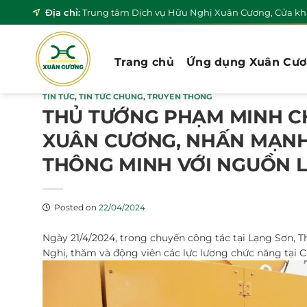
Skip
Địa chỉ:
Trung tâm Dịch vụ Hữu Nghị Xuân Cương, Cửa khẩ
to
content
Trang chủ
Ứng dụng Xuân Cư
TIN TỨC
,
TIN TỨC CHUNG
,
TRUYỀN THÔNG
THỦ TƯỚNG PHẠM MINH CH
XUÂN CƯƠNG, NHẤN MẠNH
THÔNG MINH VỚI NGUỒN 
Posted on
22/04/2024
Ngày 21/4/2024, trong chuyến công tác tại Lạng Sơn,
Nghị, thăm và động viên các lực lượng chức năng tại 