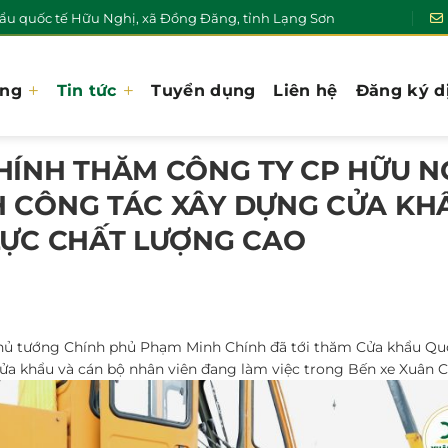
u quốc tế Hữu Nghị, xã Đồng Đăng, tỉnh Lạng Sơn
ơng
Tin tức
Tuyển dụng
Liên hệ
Đăng ký d
ÍNH THĂM CÔNG TY CP HỮU N
 CÔNG TÁC XÂY DỰNG CỬA KH
LỰC CHẤT LƯỢNG CAO
 Thủ tướng Chính phủ Phạm Minh Chính đã tới thăm Cửa khẩu Qu
Cửa khẩu và cán bộ nhân viên đang làm việc trong Bến xe Xuân 