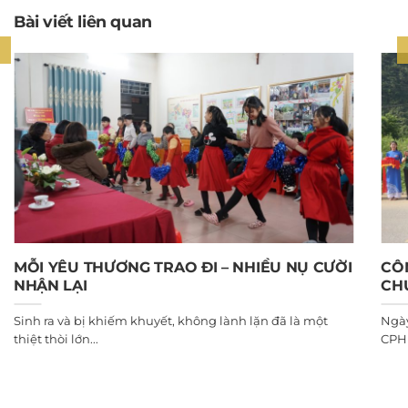
Bài viết liên quan
MỖI YÊU THƯƠNG TRAO ĐI – NHIỀU NỤ CƯỜI
CÔ
NHẬN LẠI
CH
Sinh ra và bị khiếm khuyết, không lành lặn đã là một
Ngày
thiệt thòi lớn...
CPHN