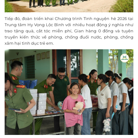
Tiếp đó, đoàn triển khai Chương trình Tình nguyện hè 2026 tại
Trung tâm Hy Vọng Lộc Bình với nhiều hoạt động ý nghĩa như
trao tặng quà, cắt tóc miễn phí, Gian hàng 0 đồng và tuyên
truyền kiến thức về phòng, chống đuối nước, phòng, chống
xâm hại tình dục trẻ em.