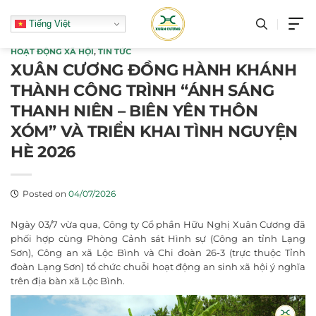
Skip
Tiếng Việt
to
content
HOẠT ĐỘNG XÃ HỘI
,
TIN TỨC
XUÂN CƯƠNG ĐỒNG HÀNH KHÁNH
THÀNH CÔNG TRÌNH “ÁNH SÁNG
THANH NIÊN – BIÊN YÊN THÔN
XÓM” VÀ TRIỂN KHAI TÌNH NGUYỆN
HÈ 2026
Posted on
04/07/2026
Ngày 03/7 vừa qua, Công ty Cổ phần Hữu Nghị Xuân Cương đã
phối hợp cùng Phòng Cảnh sát Hình sự (Công an tỉnh Lạng
Sơn), Công an xã Lộc Bình và Chi đoàn 26-3 (trực thuộc Tỉnh
đoàn Lạng Sơn) tổ chức chuỗi hoạt động an sinh xã hội ý nghĩa
trên địa bàn xã Lộc Bình.