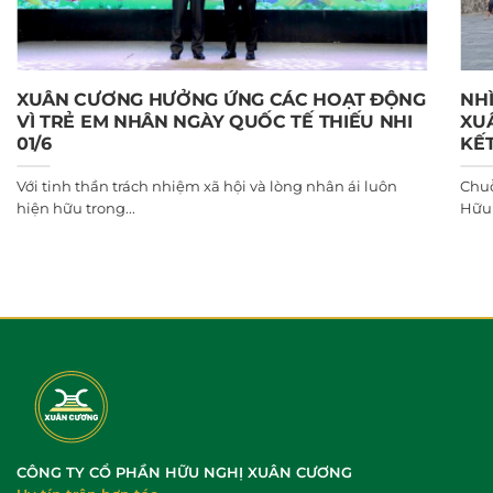
XUÂN CƯƠNG HƯỞNG ỨNG CÁC HOẠT ĐỘNG
NHÌ
VÌ TRẺ EM NHÂN NGÀY QUỐC TẾ THIẾU NHI
XUÂ
01/6
KẾT
Với tinh thần trách nhiệm xã hội và lòng nhân ái luôn
Chuỗ
hiện hữu trong...
Hữu 
CÔNG TY CỔ PHẦN HỮU NGHỊ XUÂN CƯƠNG