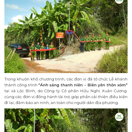
Trong khuôn khổ chương trình, các đơn vị đã tổ chức Lễ khánh
thành công trình
“Ánh sáng thanh niên – Biên yên thôn xóm”
tại xã Lộc Bình, do Công ty Cổ phần Hữu Nghị Xuân Cương
cùng các đơn vị đồng hành tài trợ, góp phần cải thiện điều kiện
đi lại, đảm bảo an ninh, an toàn cho người dân địa phương.