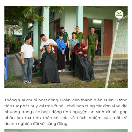
Thông qua chuỗi hoạt động, Đoàn viên thanh niên Xuân Cương
tiếp tục phát huy vai trò kết nối, phối hợp cùng các đơn vị và địa
phương trong các hoạt động tình nguyện, an sinh xã hội, góp
phần lan tỏa tinh thần sẻ chia và trách nhiệm của tuổi trẻ
doanh nghiệp đối với cộng đồng.