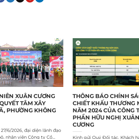
NIÊN XUÂN CƯƠNG
THÔNG BÁO CHÍNH S
QUYẾT TÂM XÂY
CHIẾT KHẤU THƯƠNG 
Ã, PHƯỜNG KHÔNG
NĂM 2024 CỦA CÔNG 
PHẦN HỮU NGHỊ XUÂ
CƯƠNG
27/6/2026, đại diện lãnh đạo
ộ, nhân viên Công ty Cổ...
Kính gửi Quý Đối tác, Khách h