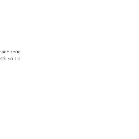
hách thức
ổi số thì