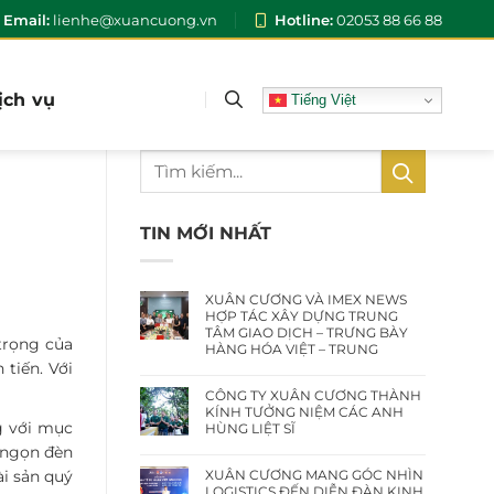
Email:
lienhe@xuancuong.vn
Hotline:
02053 88 66 88
ịch vụ
Tiếng Việt
TIN MỚI NHẤT
XUÂN CƯƠNG VÀ IMEX NEWS
HỢP TÁC XÂY DỰNG TRUNG
TÂM GIAO DỊCH – TRƯNG BÀY
trọng của
HÀNG HÓA VIỆT – TRUNG
 tiến. Với
CÔNG TY XUÂN CƯƠNG THÀNH
KÍNH TƯỞNG NIỆM CÁC ANH
g với mục
HÙNG LIỆT SĨ
à ngọn đèn
XUÂN CƯƠNG MANG GÓC NHÌN
ài sản quý
LOGISTICS ĐẾN DIỄN ĐÀN KINH