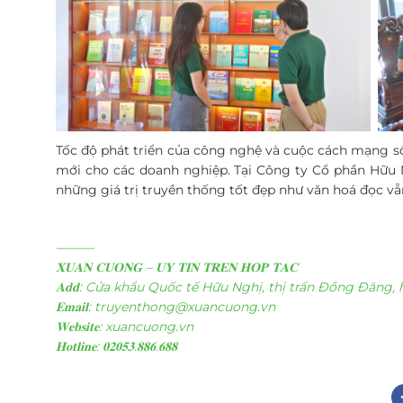
Tốc độ phát triển của công nghệ và cuộc cách mạng số
mới cho các doanh nghiệp. Tại Công ty Cổ phần Hữu 
những giá trị truyền thống tốt đẹp như văn hoá đọc vẫn
———
𝐗𝐔𝐀𝐍 𝐂𝐔𝐎𝐍𝐆 – 𝐔𝐘 𝐓𝐈𝐍 𝐓𝐑𝐄𝐍 𝐇𝐎𝐏 𝐓𝐀𝐂
𝐀𝐝𝐝: Cửa khẩu Quốc tế Hữu Nghị, thị trấn
Đồng Đăng, h
𝐄𝐦𝐚𝐢𝐥: truyenthong@xuancuong.vn
𝐖𝐞𝐛𝐬𝐢𝐭𝐞: xuancuong.vn
𝐇𝐨𝐭𝐥𝐢𝐧𝐞: 𝟎𝟐𝟎𝟓𝟑.𝟖𝟖𝟔.𝟔𝟖𝟖