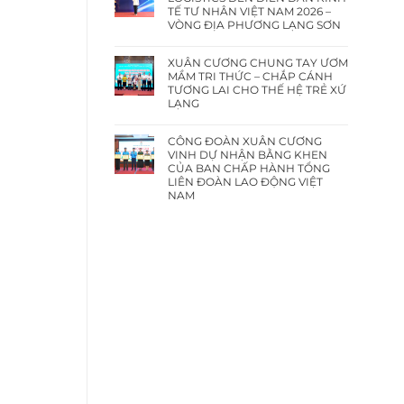
TẾ TƯ NHÂN VIỆT NAM 2026 –
VÒNG ĐỊA PHƯƠNG LẠNG SƠN
XUÂN CƯƠNG CHUNG TAY ƯƠM
MẦM TRI THỨC – CHẮP CÁNH
TƯƠNG LAI CHO THẾ HỆ TRẺ XỨ
LẠNG
CÔNG ĐOÀN XUÂN CƯƠNG
VINH DỰ NHẬN BẰNG KHEN
CỦA BAN CHẤP HÀNH TỔNG
LIÊN ĐOÀN LAO ĐỘNG VIỆT
NAM