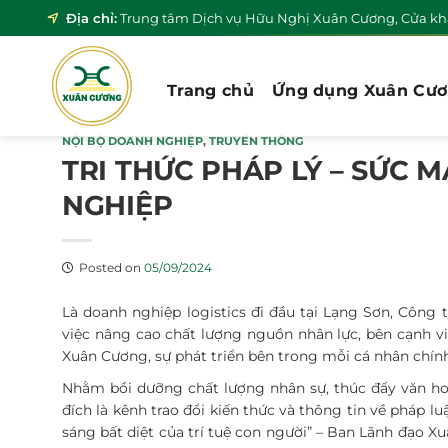
Skip
Địa chỉ:
Trung tâm Dịch vụ Hữu Nghị Xuân Cương, Cửa khẩ
to
content
Trang chủ
Ứng dụng Xuân Cư
NỘI BỘ DOANH NGHIỆP
,
TRUYỀN THÔNG
TRI THỨC PHÁP LÝ – SỨC
NGHIỆP
Posted on
05/09/2024
Là doanh nghiệp logistics đi đầu tại Lạng Sơn, Côn
việc nâng cao chất lượng nguồn nhân lực, bên cạnh việ
Xuân Cương, sự phát triển bên trong mỗi cá nhân chính
Nhằm bồi dưỡng chất lượng nhân sự, thúc đẩy văn h
đích là kênh trao đổi kiến thức và thông tin về pháp lu
sáng bất diệt của trí tuệ con người” – Ban Lãnh đạo Xu