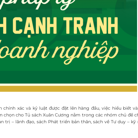
chính xác và kỷ luật được đặt lên hàng đầu, việc hiểu biết và
uyển chọn cho Tủ sách Xuân Cương nằm trong các nhóm chủ đề ch
ản trị – lãnh đạo, sách Phát triển bản thân, sách về Tư duy – k