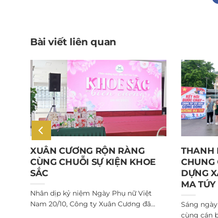
Bài viết liên quan
XUÂN CƯƠNG RỘN RÀNG
THANH 
CÙNG CHUỖI SỰ KIỆN KHOE
CHUNG 
SẮC
DỰNG X
M
MA TÚY
Nhân dịp kỷ niệm Ngày Phụ nữ Việt
N
Nam 20/10, Công ty Xuân Cương đã...
Sáng ngày 
cùng cán b