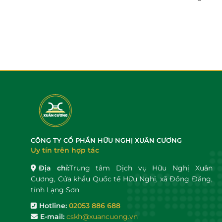
ị
CÔNG TY CỔ PHẦN HỮU NGHỊ XUÂN CƯƠNG
Uy tín trên hợp tác
Địa chỉ:
Trung tâm Dịch vụ Hữu Nghị Xuân
Cương, Cửa khẩu Quốc tế Hữu Nghị, xã Đồng Đăng,
tỉnh Lạng Sơn
Hotline:
02053 886 688
E-mail:
cskh@xuancuong.vn