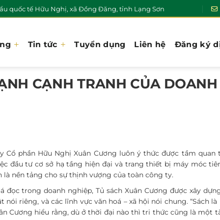
u quốc tế Hữu Nghị, xã Đồng Đăng, tỉnh Lạng Sơn
ơng
Tin tức
Tuyển dụng
Liên hệ
Đăng ký d
 MẠNH CẠNH TRANH CỦA DOANH
g ty Cổ phần Hữu Nghị Xuân Cương luôn ý thức được tầm quan 
c đầu tư cơ sở hạ tầng hiện đại và trang thiết bị máy móc tiên
 là nền tảng cho sự thịnh vượng của toàn công ty.
oá đọc trong doanh nghiệp, Tủ sách Xuân Cương được xây dựn
ật nói riêng, và các lĩnh vực văn hoá – xã hội nói chung. “Sách l
ân Cương hiểu rằng, dù ở thời đại nào thì tri thức cũng là một t