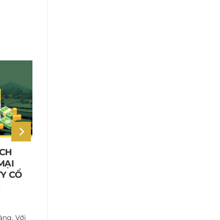
ÁCH
CÔNG TY XUÂN CƯƠNG DÂNG
MẠI
HƯƠNG TƯỞNG NIỆM CÁC
TY CỔ
ANH HÙNG LIỆT SĨ
N
Nhân dịp kỷ niệm 78 năm Ngày Thương
binh – Liệt sĩ (27/7/1947 – 27/7/2025),...
àng, Với