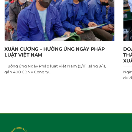
XUÂN CƯƠNG – HƯỞNG ỨNG NGÀY PHÁP
ĐO
LUẬT VIỆT NAM
TH
XU
Hưởng ứng Ngày Pháp luật Việt Nam (9/11), sáng 9/11,
gần 400 CBNV Công ty...
Ngày
dự đ