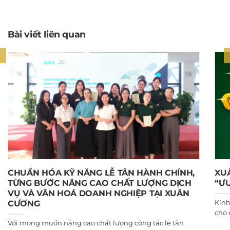
Bài viết liên quan
CHUẨN HÓA KỸ NĂNG LỄ TÂN HÀNH CHÍNH,
XU
TỪNG BƯỚC NÂNG CAO CHẤT LƯỢNG DỊCH
“ƯU
VỤ VÀ VĂN HOÁ DOANH NGHIỆP TẠI XUÂN
Kính
CƯƠNG
cho 
Với mong muốn nâng cao chất lượng công tác lễ tân