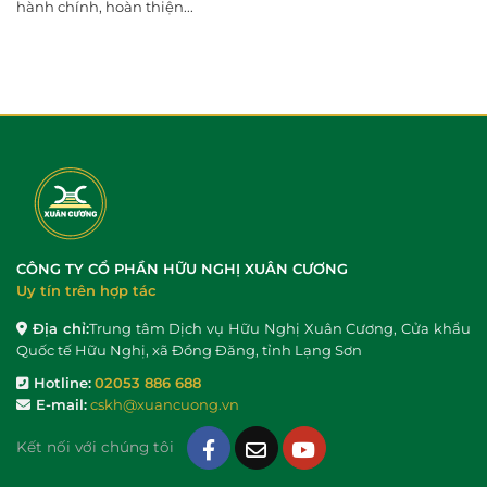
hành chính, hoàn thiện...
CÔNG TY CỔ PHẦN HỮU NGHỊ XUÂN CƯƠNG
Uy tín trên hợp tác
Địa chỉ:
Trung tâm Dịch vụ Hữu Nghị Xuân Cương, Cửa khẩu
Quốc tế Hữu Nghị, xã Đồng Đăng, tỉnh Lạng Sơn
Hotline:
02053 886 688
E-mail:
cskh@xuancuong.vn
Kết nối với chúng tôi