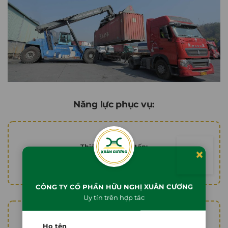
Năng lực phục vụ:
Thiết bị cẩu 50 tấn:
×
06 chiếc
CÔNG TY CỔ PHẦN HỮU NGHỊ XUÂN CƯƠNG
Uy tín trên hợp tác
Họ tên
Thiết bị cẩu 25 tấn: