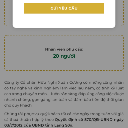
Máy gắp cont:
02 chiếc
Nhân viên phụ cẩu:
20 người
Công ty Cổ phần Hữu Nghị Xuân Cương có những công nhân
có tay nghề và kinh nghiệm làm việc lâu năm, có tính kỷ luật
cao trong chuyên môn… luôn sẵn sàng đáp ứng công việc được
nhanh chóng, gọn gàng, an toàn và đảm bảo tiến độ thời gian
cho quý khách.
Chúng tôi phục vụ quý khách tất cả các ngày trong tuần với giá
cả thoả thuận hợp lý theo
Quyết định số 870/QĐ-UBND ngày
03/7/2012 của UBND tỉnh Lạng Sơn
.